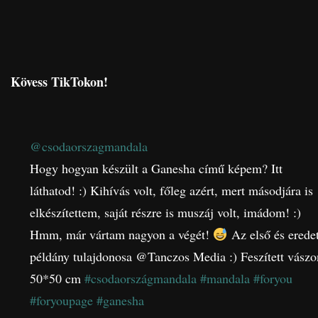
Kövess TikTokon!
@csodaorszagmandala
Hogy hogyan készült a Ganesha című képem? Itt
láthatod! :) Kihívás volt, főleg azért, mert másodjára is
elkészítettem, saját részre is muszáj volt, imádom! :)
Hmm, már vártam nagyon a végét!
Az első és eredet
példány tulajdonosa @Tanczos Media :) Feszített vászo
50*50 cm
#csodaországmandala
#mandala
#foryou
#foryoupage
#ganesha