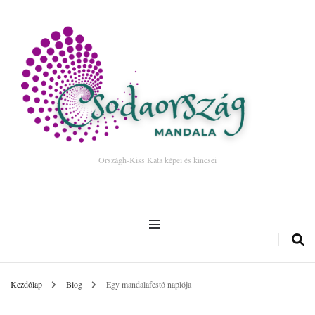
Országh-Kiss Kata képei és kincsei
Kezdőlap
Blog
Egy mandalafestő naplója