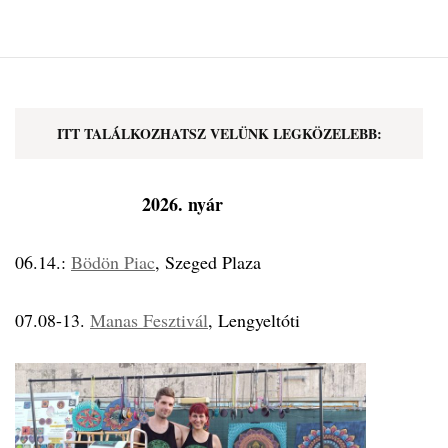
ITT TALÁLKOZHATSZ VELÜNK LEGKÖZELEBB:
2026. nyár
06.14.:
Bödön Piac
, Szeged Plaza
07.08-13.
Manas Fesztivál
, Lengyeltóti