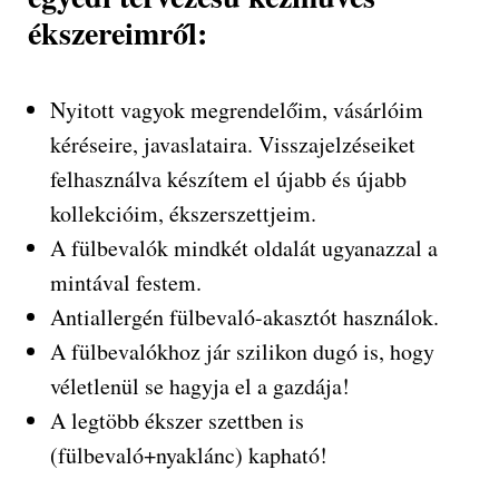
ékszereimről:
Nyitott vagyok megrendelőim, vásárlóim
kéréseire, javaslataira. Visszajelzéseiket
felhasználva készítem el újabb és újabb
kollekcióim, ékszerszettjeim.
A fülbevalók mindkét oldalát ugyanazzal a
mintával festem.
Antiallergén fülbevaló-akasztót használok.
A fülbevalókhoz jár szilikon dugó is, hogy
véletlenül se hagyja el a gazdája!
A legtöbb ékszer szettben is
(fülbevaló+nyaklánc) kapható!