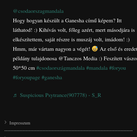
@csodaorszagmandala
Hogy hogyan készült a Ganesha című képem? Itt
láthatod! :) Kihívás volt, főleg azért, mert másodjára is
elkészítettem, saját részre is muszáj volt, imádom! :)
Hmm, már vártam nagyon a végét!
Az első és eredet
példány tulajdonosa @Tanczos Media :) Feszített vászo
50*50 cm
#csodaországmandala
#mandala
#foryou
#foryoupage
#ganesha
♬ Suspicious Psytrance(907778) - S_R
Impresszum