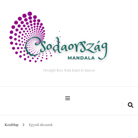
Országh-Kiss Kata képei és kincsei
Kezdőlap
Egyedi ékszerek